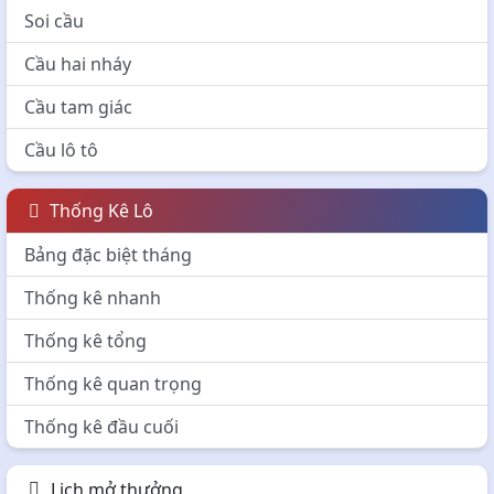
Soi cầu
Cầu hai nháy
Cầu tam giác
Cầu lô tô
Thống Kê Lô
Bảng đặc biệt tháng
Thống kê nhanh
Thống kê tổng
Thống kê quan trọng
Thống kê đầu cuối
Lịch mở thưởng