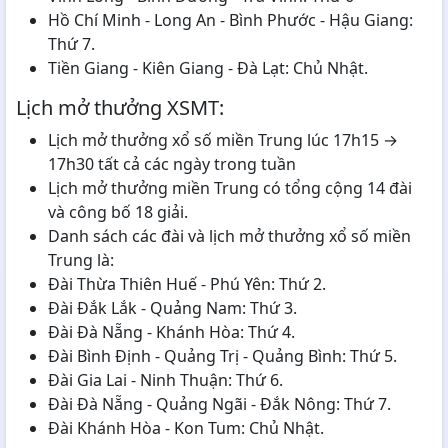
Hồ Chí Minh - Long An - Bình Phước - Hậu Giang:
Thứ 7.
Tiền Giang - Kiên Giang - Đà Lạt: Chủ Nhật.
Lịch mở thưởng XSMT:
Lịch mở thưởng xổ số miền Trung lúc 17h15 →
17h30 tất cả các ngày trong tuần
Lịch mở thưởng miền Trung có tổng cộng 14 đài
và công bố 18 giải.
Danh sách các đài và lịch mở thưởng xổ số miền
Trung là:
Đài Thừa Thiên Huế - Phú Yên: Thứ 2.
Đài Đắk Lắk - Quảng Nam: Thứ 3.
Đài Đà Nẵng - Khánh Hòa: Thứ 4.
Đài Bình Định - Quảng Trị - Quảng Bình: Thứ 5.
Đài Gia Lai - Ninh Thuận: Thứ 6.
Đài Đà Nẵng - Quảng Ngãi - Đắk Nông: Thứ 7.
Đài Khánh Hòa - Kon Tum: Chủ Nhật.