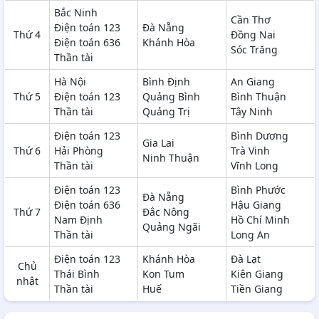
Bắc Ninh
Cần Thơ
Điện toán 123
Đà Nẵng
Thứ 4
Đồng Nai
Điện toán 636
Khánh Hòa
Sóc Trăng
Thần tài
Hà Nội
Bình Định
An Giang
Thứ 5
Điện toán 123
Quảng Bình
Bình Thuận
Thần tài
Quảng Trị
Tây Ninh
Điện toán 123
Bình Dương
Gia Lai
Thứ 6
Hải Phòng
Trà Vinh
Ninh Thuận
Thần tài
Vĩnh Long
Điện toán 123
Bình Phước
Đà Nẵng
Điện toán 636
Hậu Giang
Thứ 7
Đắc Nông
Nam Định
Hồ Chí Minh
Quảng Ngãi
Thần tài
Long An
Điện toán 123
Khánh Hòa
Đà Lạt
Chủ
Thái Bình
Kon Tum
Kiên Giang
nhật
Thần tài
Huế
Tiền Giang